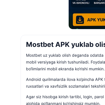
Mostbet APK yuklab oli
Mostbet uz yuklab olish deganda odatda m
mobil versiyaga kirish tushuniladi. Foydal
bo‘limlarini mobil ekranda ko‘rishi mumkin.
Android qurilmalarda ilova ko‘pincha APK f
ruxsatlari va xavfsizlik sozlamalari teksh
Agar siz hisobga kirish tartibi, login, par
alohida qo‘llanmani ko‘rishingiz mumkin.