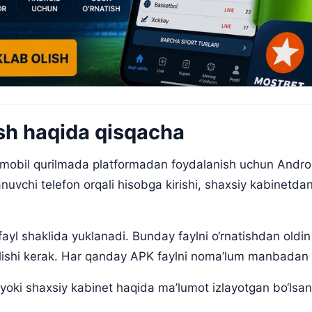
sh haqida qisqacha
obil qurilmada platformadan foydalanish uchun Android 
anuvchi telefon orqali hisobga kirishi, shaxsiy kabinetda
ayl shaklida yuklanadi. Bunday faylni o‘rnatishdan oldi
irilishi kerak. Har qanday APK faylni noma’lum manbadan o
ol yoki shaxsiy kabinet haqida ma’lumot izlayotgan bo‘lsa