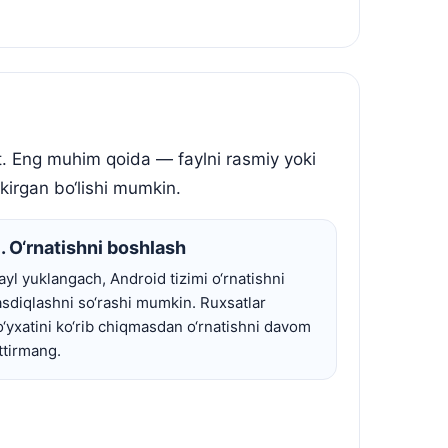
t. Eng muhim qoida — faylni rasmiy yoki
kirgan bo‘lishi mumkin.
. O‘rnatishni boshlash
ayl yuklangach, Android tizimi o‘rnatishni
asdiqlashni so‘rashi mumkin. Ruxsatlar
o‘yxatini ko‘rib chiqmasdan o‘rnatishni davom
ttirmang.