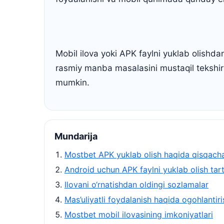
Mobil ilova yoki APK faylni yuklab olishda
rasmiy manba masalasini mustaqil tekshiris
mumkin.
Mundarija
Mostbet APK yuklab olish haqida qisqach
Android uchun APK faylni yuklab olish tart
Ilovani o‘rnatishdan oldingi sozlamalar
Mas’uliyatli foydalanish haqida ogohlantiri
Mostbet mobil ilovasining imkoniyatlari