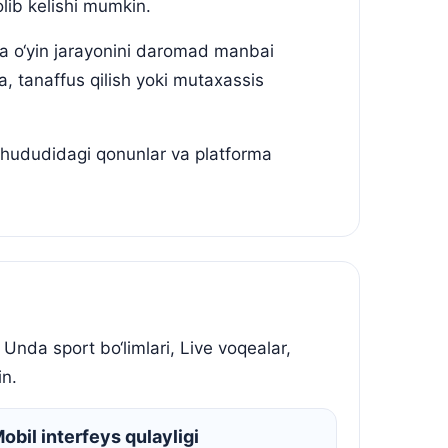
olib kelishi mumkin.
 va o‘yin jarayonini daromad manbai
, tanaffus qilish yoki mutaxassis
 hududidagi qonunlar va platforma
 Unda sport bo‘limlari, Live voqealar,
in.
obil interfeys qulayligi