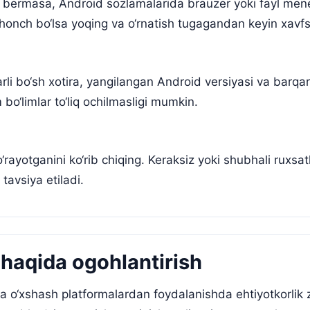
t bermasa, Android sozlamalarida brauzer yoki fayl mene
onch bo‘lsa yoqing va o‘rnatish tugagandan keyin xavfsiz
i
li bo‘sh xotira, yangilangan Android versiyasi va barqaror
 bo‘limlar to‘liq ochilmasligi mumkin.
‘rayotganini ko‘rib chiqing. Keraksiz yoki shubhali ruxsat
tavsiya etiladi.
 haqida ogohlantirish
nga o‘xshash platformalardan foydalanishda ehtiyotkorlik