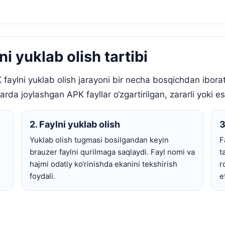
 yuklab olish tartibi
aylni yuklab olish jarayoni bir necha bosqichdan ibora
da joylashgan APK fayllar o‘zgartirilgan, zararli yoki es
2. Faylni yuklab olish
3
Yuklab olish tugmasi bosilgandan keyin
F
brauzer faylni qurilmaga saqlaydi. Fayl nomi va
t
hajmi odatiy ko‘rinishda ekanini tekshirish
r
foydali.
e