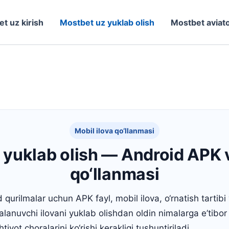
t uz kirish
Mostbet uz yuklab olish
Mostbet aviat
Mobil ilova qo‘llanmasi
yuklab olish — Android APK v
qo‘llanmasi
qurilmalar uchun APK fayl, mobil ilova, o‘rnatish tartib
lanuvchi ilovani yuklab olishdan oldin nimalarga e’tibo
ot choralarini ko‘rishi kerakligi tushuntiriladi.