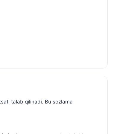
sati talab qilinadi. Bu sozlama