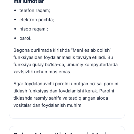
ma’lumotlar
telefon raqam;
elektron pochta;
hisob raqami;
parol.
Begona qurilmada kirishda “Meni eslab qolish”
funksiyasidan foydalanmaslik tavsiya etiladi. Bu
funksiya qulay bo‘lsa-da, umumiy kompyuterlarda
xavfsizlik uchun mos emas.
Agar foydalanuvchi parolni unutgan bo‘lsa, parolni
tiklash funksiyasidan foydalanishi kerak. Parolni
tiklashda rasmiy sahifa va tasdiqlangan aloqa
vositalaridan foydalanish muhim.