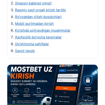
Shaxsiy kabinet nima?
Rasmiy sayt orqali kirish tartibi
Ro‘yxatdan o‘tish bosqichlari
Mobil qurilmadan kirish
Kirishda uchraydigan muammolar
Xavfsizlik bo‘yicha tavsiyalar
Qo‘shimcha sahifalar
Savol-javob