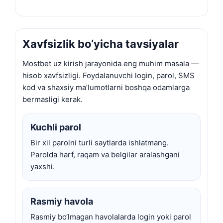
Xavfsizlik bo‘yicha tavsiyalar
Mostbet uz kirish jarayonida eng muhim masala —
hisob xavfsizligi. Foydalanuvchi login, parol, SMS
kod va shaxsiy ma’lumotlarni boshqa odamlarga
bermasligi kerak.
Kuchli parol
Bir xil parolni turli saytlarda ishlatmang.
Parolda harf, raqam va belgilar aralashgani
yaxshi.
Rasmiy havola
Rasmiy bo‘lmagan havolalarda login yoki parol