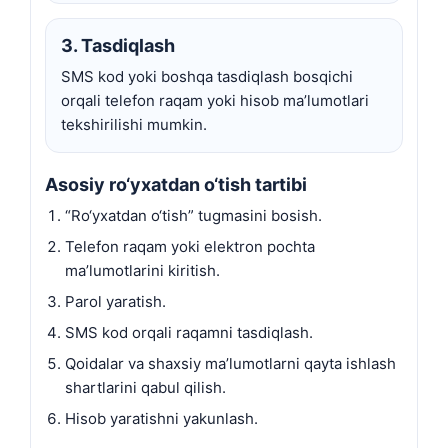
3. Tasdiqlash
SMS kod yoki boshqa tasdiqlash bosqichi
orqali telefon raqam yoki hisob ma’lumotlari
tekshirilishi mumkin.
Asosiy ro‘yxatdan o‘tish tartibi
“Ro‘yxatdan o‘tish” tugmasini bosish.
Telefon raqam yoki elektron pochta
ma’lumotlarini kiritish.
Parol yaratish.
SMS kod orqali raqamni tasdiqlash.
Qoidalar va shaxsiy ma’lumotlarni qayta ishlash
shartlarini qabul qilish.
Hisob yaratishni yakunlash.