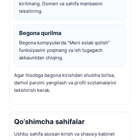
kiritmang. Domen va sahifa manbasini
tekshiring.
Begona qurilma
Begona kompyuterda “Meni eslab qolish”
funksiyasini yoqmang va ish tugagach
akkauntdan chiqing.
Agar hisobga begona kirishdan shubha bo‘lsa,
darhol parolni yangilash va profil sozlamalarini
tekshirish kerak.
Qo‘shimcha sahifalar
Ushbu sahifa asosan kirish va shaxsiy kabinet